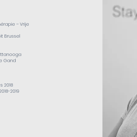
érapie – Vrije
it Brussel
attanooga
de Gand
s 2018
2018-2019