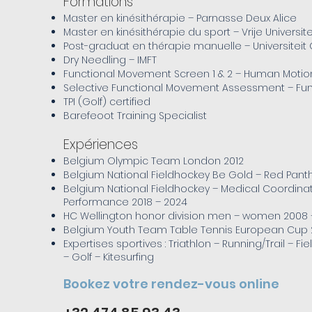
Formations
Master en kinésithérapie – Parnasse Deux Alice
Master en kinésithérapie du sport – Vrije Universite
Post-graduat en thérapie manuelle – Universiteit
Dry Needling – IMFT
Functional Movement Screen 1 & 2 – Human Motio
Selective Functional Movement Assessment – Fu
TPI (Golf) certified
Barefeoot Training Specialist
Expérien
ces
Belgium Olympic Team London 2012
Belgium National Fieldhockey Be Gold – Red Panth
Belgium National Fieldhockey – Medical Coordinat
Performance 2018 – 2024
HC Wellington honor division men – women 2008 
Belgium Youth Team Table Tennis European Cup
Expertises sportives : Triathlon – Running/Trail – F
– Golf – Kitesurfing
Bookez votre rendez-vous online