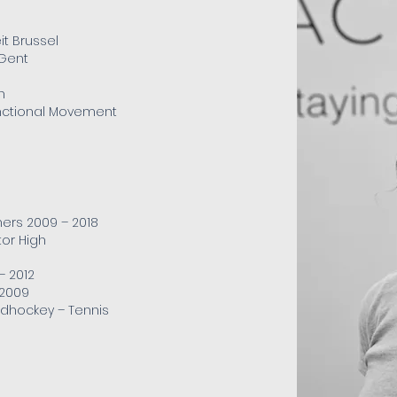
it Brussel
 Gent
n
nctional Movement
ers 2009 – 2018
or High
– 2012
 2009
ieldhockey – Tennis