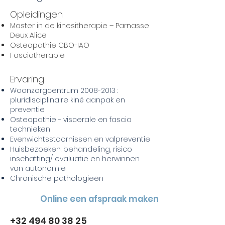
Opleidingen
Master in de kinesitherapie – Parnasse
Deux Alice
Osteopathie CBO-IAO
Fasciatherapie
Ervaring
Woonzorgcentrum
2008-2013
:
pluridisciplinaire kiné aanpak en
preventie
Osteopathie - viscerale en fascia
technieken
Evenwichtsstoornissen en valpreventie
Hui
sbezoeken: behandeling, risico
inschatting/ evaluatie en herwinnen
van autonomie
Chronische pathologieën
Online een afspraak maken
+32 494 80 38 25